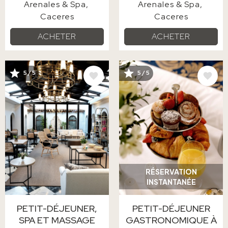
Arenales & Spa
Arenales & Spa
Caceres
Caceres
ACHETER
ACHETER
IMAGE
IMAGE
5 / 5
5 / 5
RÉSERVATION
INSTANTANÉE
PETIT-DÉJEUNER,
PETIT-DÉJEUNER
SPA ET MASSAGE
GASTRONOMIQUE À