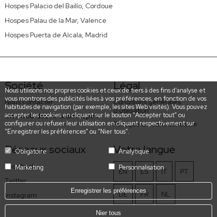
Hospes Palacio del Bailío, Cordoue
Hospes Palau de la Mar, Valence
Hospes Puerta de Alcala, Madrid
Société
Légal
Nous utilisons nos propres cookies et ceux de tiers à des fins d'analyse et
vous montrons des publicités liées à vos préférences, en fonction de vos
Nous contacter
Conditions générales
habitudes de navigation (par exemple, les sites Web visités). Vous pouvez
d'utilisation
accepter les cookies en cliquant sur le bouton "Accepter tout" ou
Site web des hôtels Hospes
configurer ou refuser leur utilisation en cliquant respectivement sur
Politique de confidentialité
"Enregistrer les préférences" ou "Nier tous".
Réseaux sociaux
Votre langue
Obligatoire
Analytique
Facebook
Marketing
Personnalisation
EN
ES
IT
PT
Twitter
Enregistrer les préférences
DE
FR
NL
Instagram
Nier tous