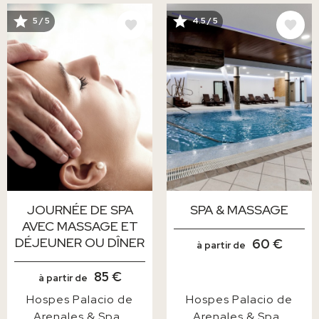
IMAGE
IMAGE
5 / 5
4.5 / 5
JOURNÉE DE SPA
SPA & MASSAGE
AVEC MASSAGE ET
DÉJEUNER OU DÎNER
60 €
à partir de
85 €
à partir de
Hospes Palacio de
Hospes Palacio de
Arenales & Spa
Arenales & Spa