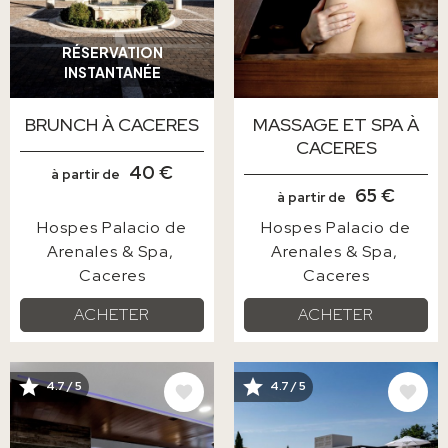
RÉSERVATION
INSTANTANÉE
BRUNCH À CACERES
MASSAGE ET SPA À
CACERES
40 €
à partir de
65 €
à partir de
Hospes Palacio de
Hospes Palacio de
Arenales & Spa
Arenales & Spa
Caceres
Caceres
ACHETER
ACHETER
IMAGE
IMAGE
4.7 / 5
4.7 / 5