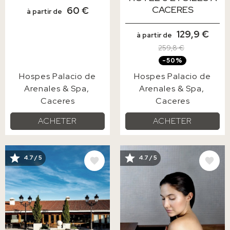
CACERES
60 €
à partir de
129,9 €
à partir de
259,8 €
-50%
Hospes Palacio de
Hospes Palacio de
Arenales & Spa
Arenales & Spa
Caceres
Caceres
ACHETER
ACHETER
IMAGE
IMAGE
4.7 / 5
4.7 / 5