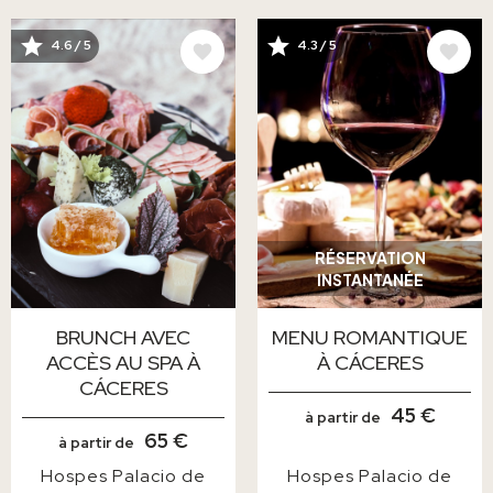
IMAGE
IMAGE
4.6 / 5
4.3 / 5
RÉSERVATION
INSTANTANÉE
BRUNCH AVEC
MENU ROMANTIQUE
ACCÈS AU SPA À
À CÁCERES
CÁCERES
45 €
à partir de
65 €
à partir de
Hospes Palacio de
Hospes Palacio de