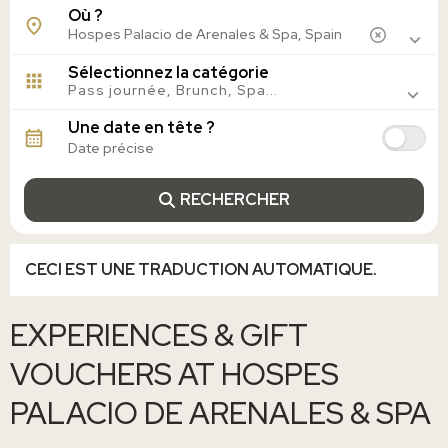
Majorque, Espagne
Où ?
Madrid, Espagne
Alicante, Espagne
Sélectionnez la catégorie
Séville, Espagne
Pass journée, Brunch, Spa...
Valence, Espagne
Grenade, Espagne
Une date en tête ?
Caceres, Espagne
Cordoue, Espagne
Salamanque, Espagne
RECHERCHER
CECI EST UNE TRADUCTION AUTOMATIQUE.
EXPERIENCES & GIFT
VOUCHERS AT HOSPES
PALACIO DE ARENALES & SPA