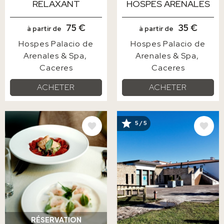
RELAXANT
HOSPES ARENALES
75 €
35 €
à partir de
à partir de
Hospes Palacio de
Hospes Palacio de
Arenales & Spa
Arenales & Spa
Caceres
Caceres
ACHETER
ACHETER
IMAGE
IMAGE
5 / 5
RÉSERVATION