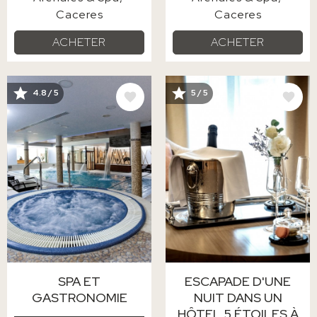
Caceres
Caceres
ACHETER
ACHETER
IMAGE
IMAGE
4.8 / 5
5 / 5
SPA ET
ESCAPADE D'UNE
GASTRONOMIE
NUIT DANS UN
HÔTEL 5 ÉTOILES À