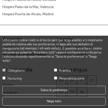
Hospes Palau de la Mar, Valencia
Hospes Puerta de Alcala, Madrid
Azienda
Legale
Utilizziamo cookie nostri e di terze parti per scopi analitici e ti mostriamo
pubblicità relativa alle tue preferenze, in base alle tue abitudini di
Contatto
Informativa sulla privacy
navigazione (ad esempio, i siti web visitati). È possibile accettare i cookie
cliccando sul pulsante "Accettare tutti" oppure configurarne o rifiutarne
Termini e condizioni
Sito web di Hospes Hotels
l'utilizzo cliccando rispettivamente su "Salva le preferenze" o "Nega
tutto".
Social media
La tua lingua
Obbligatorio
Analitica
Facebook
Marketing
Personalizzazione
EN
ES
IT
PT
Twitter
Salva le preferenze
DE
FR
NL
Instagram
Nega tutto