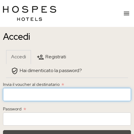
Salta
Accedi
al
contenuto
principale
Accedi
Registrati
SCHEDE
PRIMARIE
Hai dimenticato la password?
Invia il voucher al destinatario
Password