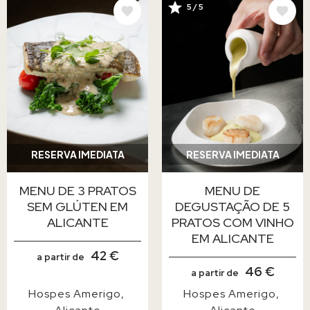
IMAGEM
IMAGEM
5 / 5
RESERVA IMEDIATA
RESERVA IMEDIATA
MENU DE 3 PRATOS
MENU DE
SEM GLÚTEN EM
DEGUSTAÇÃO DE 5
ALICANTE
PRATOS COM VINHO
EM ALICANTE
42 €
a partir de
46 €
a partir de
Hospes Amerigo
Hospes Amerigo