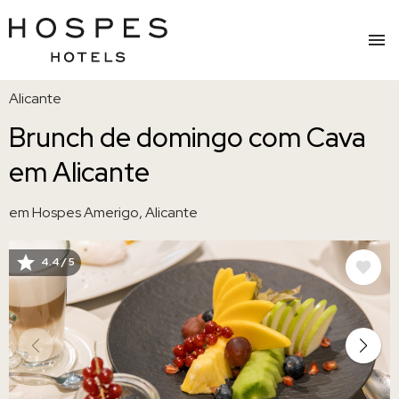
Saltar
Alicante
para
o
Brunch de domingo com Cava
conteúdo
em Alicante
principal
em Hospes Amerigo, Alicante
4.4 / 5
IMAGEM