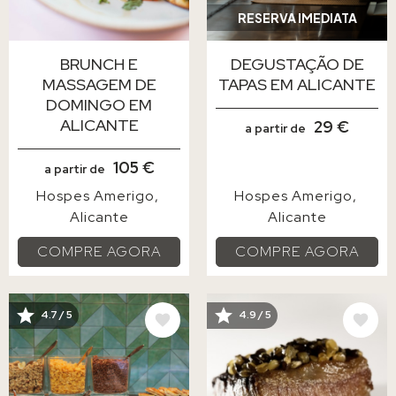
RESERVA IMEDIATA
BRUNCH E
DEGUSTAÇÃO DE
MASSAGEM DE
TAPAS EM ALICANTE
DOMINGO EM
ALICANTE
29 €
a partir de
105 €
a partir de
Hospes Amerigo
Hospes Amerigo
Alicante
Alicante
COMPRE AGORA
COMPRE AGORA
IMAGEM
IMAGEM
4.7 / 5
4.9 / 5