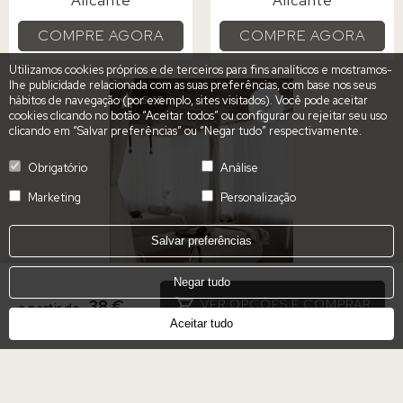
Alicante
Alicante
COMPRE AGORA
COMPRE AGORA
Utilizamos cookies próprios e de terceiros para fins analíticos e mostramos-
lhe publicidade relacionada com as suas preferências, com base nos seus
IMAGEM
hábitos de navegação (por exemplo, sites visitados). Você pode aceitar
5 / 5
cookies clicando no botão “Aceitar todos” ou configurar ou rejeitar seu uso
clicando em “Salvar preferências” ou “Negar tudo” respectivamente.
Obrigatório
Análise
Marketing
Personalização
Salvar preferências
Negar tudo
38 €
VER OPÇÕES E COMPRAR
a partir de
Aceitar tudo
DIA DE SPA COM
MASSAGEM DE
ESSÊNCIAS
MEDITERRÂNICAS EM