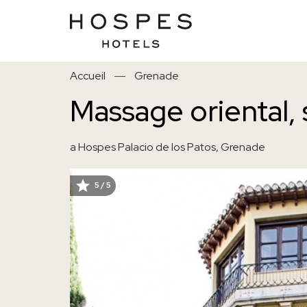
Aller
Accueil
Grenade
au
contenu
Massage oriental, 
principal
a Hospes Palacio de los Patos, Grenade
5 / 5
IMAGE