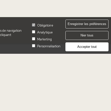
Enregistrer les préférences
Obligatoire
es de navigation
Analytique
 cliquant
Nier tous
Marketing
Personnalisation
Accepter tout
ôtels
spes Amerigo, Alicante
pes Las Casas del Rey de Baeza, Séville
spes Maricel & Spa, Majorque
spes Palacio de Arenales & Spa, Caceres
pes Palacio de los Patos, Grenade
spes Palacio de San Esteban, Salamanque