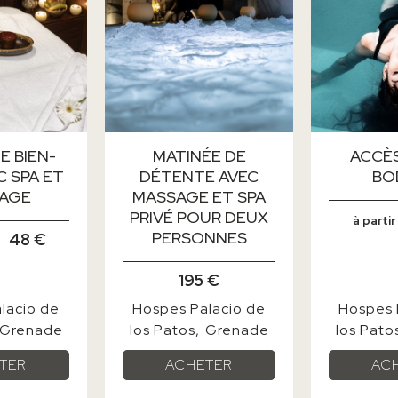
E BIEN-
MATINÉE DE
ACCÈS
C SPA ET
DÉTENTE AVEC
BO
AGE
MASSAGE ET SPA
PRIVÉ POUR DEUX
à partir
PERSONNES
48 €
e
195 €
lacio de
Hospes Palacio de
Hospes 
Grenade
los Patos
Grenade
los Pato
TER
ACHETER
AC