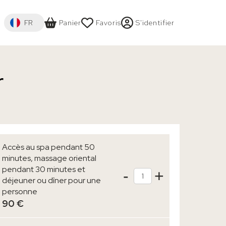
Select your language
FR
Panier
Favoris
S'identifier
r
AGE
Accès au spa pendant 50
minutes, massage oriental
pendant 30 minutes et
-
+
Qté
déjeuner ou dîner pour une
personne
90 €