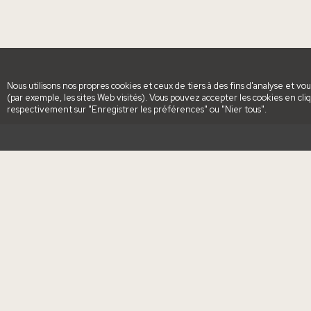
Nous utilisons nos propres cookies et ceux de tiers à des fins d'analyse et v
(par exemple, les sites Web visités). Vous pouvez accepter les cookies en cliq
respectivement sur "Enregistrer les préférences" ou "Nier tous".
Categories
Carte journalière
Idées de cadeaux
Spa et restauration
Escapades romantiques
Restauration