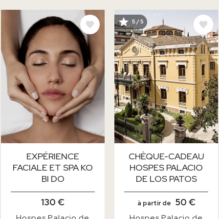
IMAGE
IMAGE
5 / 5
EXPÉRIENCE
CHÈQUE-CADEAU
FACIALE ET SPA KO
HOSPES PALACIO
BI DO
DE LOS PATOS
130 €
50 €
à partir de
Hospes Palacio de
Hospes Palacio de