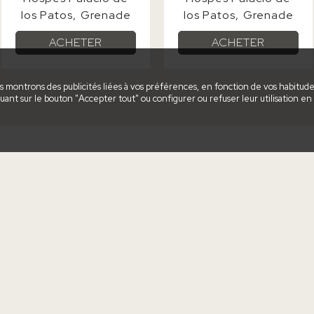
los Patos
Grenade
los Patos
Grenade
ACHETER
ACHETER
ous montrons des publicités liées à vos préférences, en fonction de vos habitud
uant sur le bouton "Accepter tout" ou configurer ou refuser leur utilisation en
Sites
H
Majorque, Espagne
Ho
Madrid, Espagne
Hos
Séville, Espagne
Ho
Alicante, Espagne
Ho
Grenade, Espagne
Hos
Caceres, Espagne
Ho