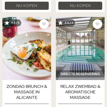
NU KOPEN
NU KOPEN
AFBEELDING
AFBEELDING
4.5 / 5
4.6 / 5
DIRECTE RESERVERING
ZONDAG BRUNCH &
RELAX ZWEMBAD &
MASSAGE IN
AROMATISCHE
ALICANTE
MASSAGE