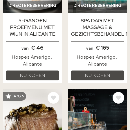
DIRECTE RESERVERING
DIRECTE RESERVERING
5-GANGEN
SPA DAG MET
PROEFMENU MET
MASSAGE &
WIJN IN ALICANTE
GEZICHTSBEHANDELI
€ 46
€ 165
van
van
Hospes Amerigo
Hospes Amerigo
Alicante
Alicante
NU KOPEN
NU KOPEN
AFBEELDING
AFBEELDING
4.9 / 5