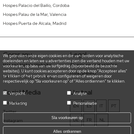
Hospes Palacio del Bailío, Cordoba
Hospes Palau de la Mar, Valencia
Hospes Puerta de Alcala, Madrid
Company
Legal
We gebruiken onze eigen cookies en die van derden voor analytische
doeleinden en laten we u advertenties zien die verband houden met uw
Algemene voorwaarden
Hospes Hotels Website
voorkeuren, op basis van uw surfgedrag (bijvoorbeeld de bezochte
websites). U kunt cookies accepteren door op de knop "Accepteer alles"
Privacybeleid
te klikken of het gebruik ervan configureren of weigeren door
Neem contact met ons op
respectievelijk op "Sla voorkeuren op" of "Alles ontkennen" te klikken.
Social Media
Uw taal
Verplicht
Analyse
Facebook
Marketing
Personalisatie
EN
ES
IT
PT
Twitter
Sla voorkeuren op
DE
FR
NL
Instagram
Alles ontkennen