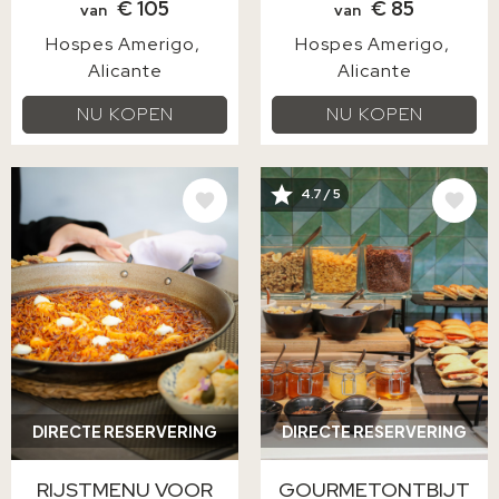
€ 105
€ 85
van
van
Hospes Amerigo
Hospes Amerigo
Alicante
Alicante
NU KOPEN
NU KOPEN
AFBEELDING
AFBEELDING
4.7 / 5
DIRECTE RESERVERING
DIRECTE RESERVERING
RIJSTMENU VOOR
GOURMETONTBIJT