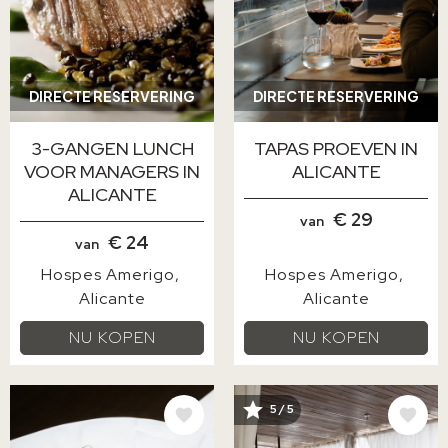
DIRECTE RESERVERING
DIRECTE RESERVERING
3-GANGEN LUNCH
TAPAS PROEVEN IN
VOOR MANAGERS IN
ALICANTE
ALICANTE
€ 29
van
€ 24
van
Hospes Amerigo
Hospes Amerigo
Alicante
Alicante
NU KOPEN
NU KOPEN
AFBEELDING
AFBEELDING
5 / 5