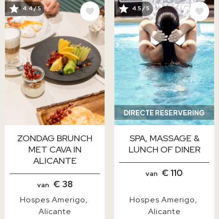
AFBEELDING
AFBEELDING
4.4 / 5
4.5 / 5
DIRECTE RESERVERING
ZONDAG BRUNCH
SPA, MASSAGE &
MET CAVA IN
LUNCH OF DINER
ALICANTE
€ 110
van
€ 38
van
Hospes Amerigo
Hospes Amerigo
Alicante
Alicante