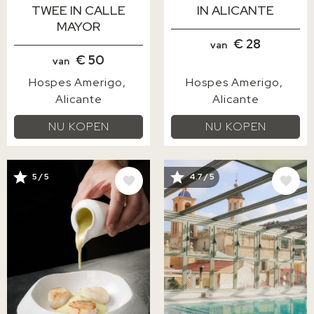
TWEE IN CALLE
IN ALICANTE
MAYOR
€ 28
van
€ 50
van
Hospes Amerigo
Hospes Amerigo
Alicante
Alicante
NU KOPEN
NU KOPEN
AFBEELDING
AFBEELDING
5 / 5
4.7 / 5