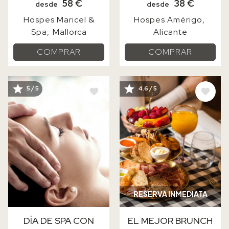
58 €
38 €
desde
desde
Hospes Maricel &
Hospes Amérigo
Spa
Mallorca
Alicante
COMPRAR
COMPRAR
IMAGE
IMAGE
5 / 5
4.6 / 5
RESERVA INMEDIATA
DÍA DE SPA CON
EL MEJOR BRUNCH