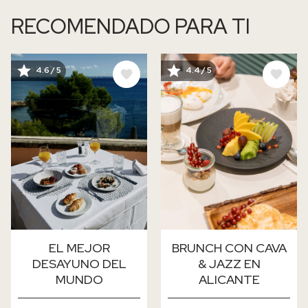
RECOMENDADO PARA TI
IMAGE
IMAGE
4.6 / 5
4.4 / 5
EL MEJOR
BRUNCH CON CAVA
DESAYUNO DEL
& JAZZ EN
MUNDO
ALICANTE