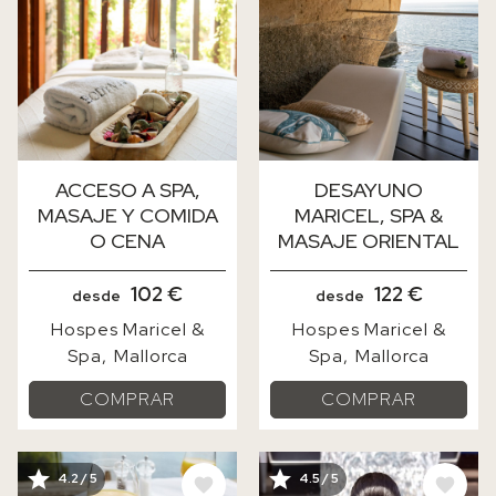
ACCESO A SPA,
DESAYUNO
MASAJE Y COMIDA
MARICEL, SPA &
O CENA
MASAJE ORIENTAL
102 €
122 €
desde
desde
Hospes Maricel &
Hospes Maricel &
Spa
Mallorca
Spa
Mallorca
COMPRAR
COMPRAR
IMAGE
IMAGE
4.2 / 5
4.5 / 5