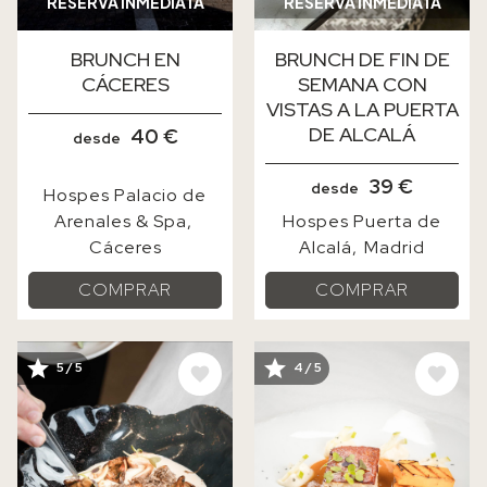
RESERVA INMEDIATA
RESERVA INMEDIATA
BRUNCH EN
BRUNCH DE FIN DE
CÁCERES
SEMANA CON
VISTAS A LA PUERTA
DE ALCALÁ
40 €
desde
39 €
desde
Hospes Palacio de
Arenales & Spa
Hospes Puerta de
Cáceres
Alcalá
Madrid
COMPRAR
COMPRAR
IMAGE
IMAGE
5 / 5
4 / 5