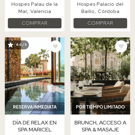
Hospes Palau de la
Hospes Palacio del
Mar
Valencia
Bailío
Córdoba
COMPRAR
COMPRAR
IMAGE
IMAGE
4.6 / 5
RESERVA INMEDIATA
POR TIEMPO LIMITADO
DÍA DE RELAX EN
BRUNCH, ACCESO A
SPA MARICEL
SPA & MASAJE