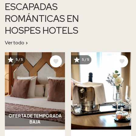
ESCAPADAS
ROMÁNTICAS EN
HOSPES HOTELS
Ver todo
IMAGE
IMAGE
5 / 5
5 / 5
OFERTA DE TEMPORADA
BAJA