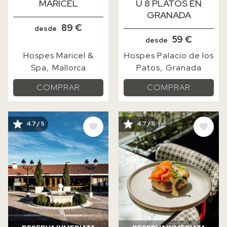
MARICEL
U 8 PLATOS EN
GRANADA
89 €
desde
59 €
desde
Hospes Maricel &
Hospes Palacio de los
Spa
Mallorca
Patos
Granada
COMPRAR
COMPRAR
IMAGE
IMAGE
4.7 / 5
4.7 / 5