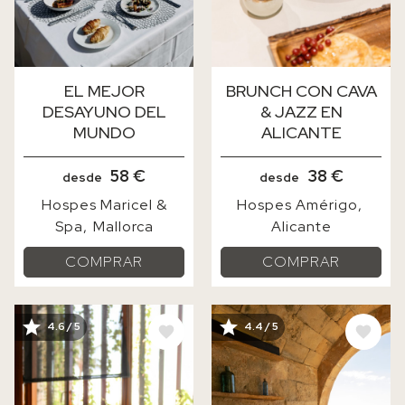
EL MEJOR
BRUNCH CON CAVA
DESAYUNO DEL
& JAZZ EN
MUNDO
ALICANTE
58 €
38 €
desde
desde
Hospes Maricel &
Hospes Amérigo
Spa
Mallorca
Alicante
COMPRAR
COMPRAR
IMAGE
IMAGE
4.6 / 5
4.4 / 5