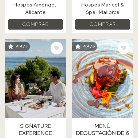
Hospes Amérigo
Hospes Maricel &
Alicante
Spa
Mallorca
COMPRAR
COMPRAR
IMAGE
IMAGE
4.4 / 5
4.4 / 5
SIGNATURE
MENÚ
EXPERIENCE
DEGUSTACIÓN DE 6