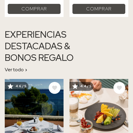
COMPRAR
COMPRAR
EXPERIENCIAS
DESTACADAS &
BONOS REGALO
Ver todo
IMAGE
IMAGE
4.6 / 5
4.4 / 5