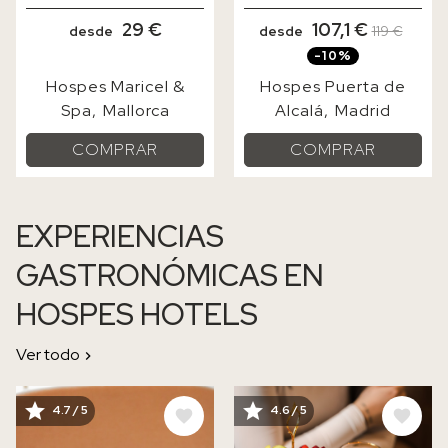
29 €
107,1 €
desde
desde
119 €
-10%
Hospes Maricel &
Hospes Puerta de
Spa
Mallorca
Alcalá
Madrid
COMPRAR
COMPRAR
EXPERIENCIAS
GASTRONÓMICAS EN
HOSPES HOTELS
Ver todo
IMAGE
IMAGE
4.7 / 5
4.6 / 5