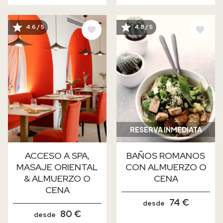
IMAGE
IMAGE
4.6 / 5
4.8 / 5
RESERVA INMEDIATA
ACCESO A SPA,
BAÑOS ROMANOS
MASAJE ORIENTAL
CON ALMUERZO O
& ALMUERZO O
CENA
CENA
74 €
desde
80 €
desde