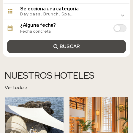
Alicante, España
Selecciona una categoría
Sevilla, España
Day pass, Brunch, Spa...
Valencia, España
Granada, España
¿Alguna fecha?
Cáceres, España
Córdoba, España
Salamanca, España
BUSCAR
NUESTROS HOTELES
Ver todo
IMAGE
IMAGE