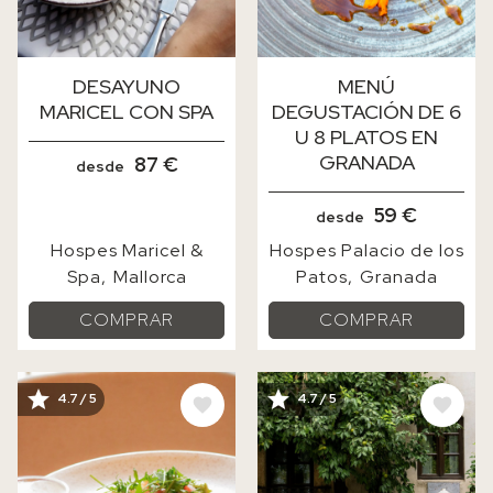
DESAYUNO
MENÚ
MARICEL CON SPA
DEGUSTACIÓN DE 6
U 8 PLATOS EN
GRANADA
87 €
desde
59 €
desde
Hospes Maricel &
Hospes Palacio de los
Spa
Mallorca
Patos
Granada
COMPRAR
COMPRAR
IMAGE
IMAGE
4.7 / 5
4.7 / 5