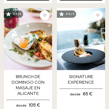
IMAGE
IMAGE
4.5 / 5
4.5 / 5
BRUNCH DE
SIGNATURE
DOMINGO CON
EXPERIENCE
MASAJE EN
ALICANTE
65 €
desde
105 €
desde