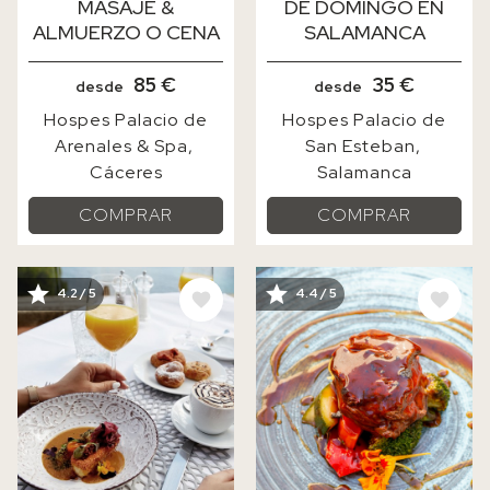
MASAJE &
DE DOMINGO EN
ALMUERZO O CENA
SALAMANCA
85 €
35 €
desde
desde
Hospes Palacio de
Hospes Palacio de
Arenales & Spa
San Esteban
Cáceres
Salamanca
COMPRAR
COMPRAR
IMAGE
IMAGE
4.2 / 5
4.4 / 5