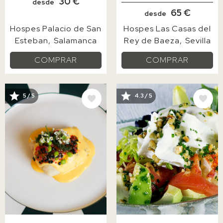
30 €
desde
65 €
desde
Hospes Palacio de San
Hospes Las Casas del
Esteban
Salamanca
Rey de Baeza
Sevilla
COMPRAR
COMPRAR
5 / 5
4.3 / 5
IMAGE
IMAGE