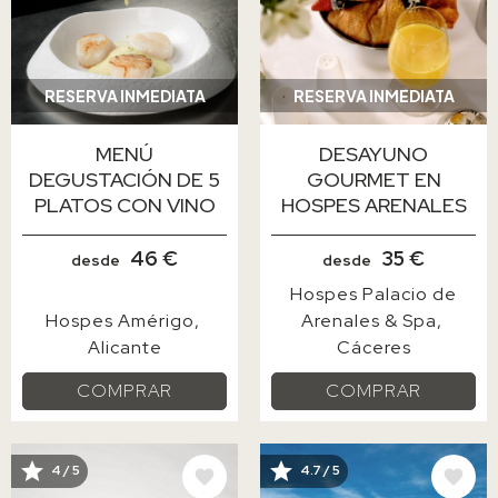
RESERVA INMEDIATA
RESERVA INMEDIATA
MENÚ
DESAYUNO
DEGUSTACIÓN DE 5
GOURMET EN
PLATOS CON VINO
HOSPES ARENALES
46 €
35 €
desde
desde
Hospes Palacio de
Hospes Amérigo
Arenales & Spa
Alicante
Cáceres
COMPRAR
COMPRAR
4 / 5
4.7 / 5
IMAGE
IMAGE