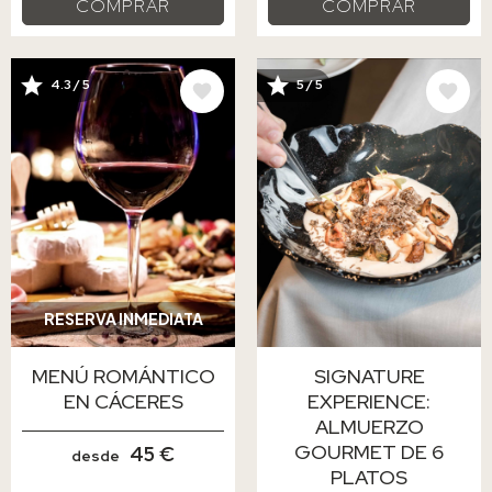
COMPRAR
COMPRAR
4.3 / 5
5 / 5
IMAGE
IMAGE
RESERVA INMEDIATA
MENÚ ROMÁNTICO
SIGNATURE
EN CÁCERES
EXPERIENCE:
ALMUERZO
GOURMET DE 6
45 €
desde
PLATOS