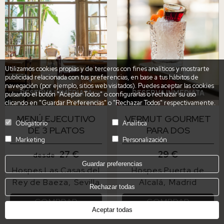
Utilizamos cookies propias y de terceros con fines analíticos y mostrarte
publicidad relacionada con tus preferencias, en base a tus hábitos de
navegación (por ejemplo, sitios web visitados). Puedes aceptar las cookies
RESERVA INMEDIATA
RESERVA INMEDIATA
pulsando el botón "Aceptar Todos" o configurarlas o rechazar su uso
clicando en "Guardar Preferencias" o "Rechazar Todos" respectivamente.
MENÚ EJECUTIVO
VERMUT GOURMET
Obligatorio
Analítica
DE 3 PLATOS
PARA DOS
Marketing
Personalización
27 €
29 €
desde
Guardar preferencias
Hospes Las Casas del
Hospes Puerta de
Rey de Baeza
Sevilla
Alcalá
Madrid
Rechazar todas
COMPRAR
COMPRAR
Aceptar todas