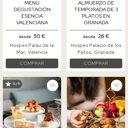
MENÚ
ALMUERZO DE
DEGUSTACIÓN
TEMPORADA DE 3
ESENCIA
PLATOS EN
VALENCIANA
GRANADA
50 €
26 €
desde
desde
Hospes Palau de la
Hospes Palacio de los
Mar
Valencia
Patos
Granada
COMPRAR
COMPRAR
5 / 5
IMAGE
IMAGE