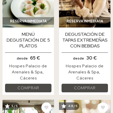
RESERVA INMEDIATA
RESERVA INMEDIATA
MENÚ
DEGUSTACIÓN DE
DEGUSTACIÓN DE 5
TAPAS EXTREMEÑAS
PLATOS
CON BEBIDAS
65 €
30 €
desde
desde
Hospes Palacio de
Hospes Palacio de
Arenales & Spa
Arenales & Spa
Cáceres
Cáceres
COMPRAR
COMPRAR
5 / 5
4.8 / 5
IMAGE
IMAGE