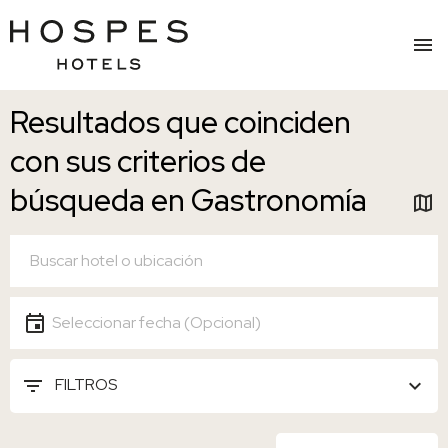
Pasar
Resultados que coinciden
al
contenido
con sus criterios de
principal
búsqueda en Gastronomía
UBICACIÓN
Ubicación
FECHA
Seleccionar fecha
FILTROS