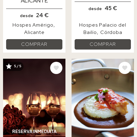
ALICANTE
45 €
desde
24 €
desde
Hospes Amérigo
Hospes Palacio del
Alicante
Bailío
Córdoba
COMPRAR
COMPRAR
5 / 5
IMAGE
IMAGE
RESERVA INMEDIATA