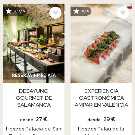
4.9 / 5
4 / 5
IMAGE
IMAGE
RESERVA INMEDIATA
DESAYUNO
EXPERIENCIA
GOURMET DE
GASTRONÓMICA
SALAMANCA
AMPAR EN VALENCIA
27 €
29 €
desde
desde
Hospes Palacio de San
Hospes Palau de la