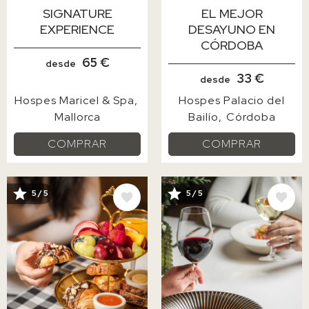
SIGNATURE
EL MEJOR
EXPERIENCE
DESAYUNO EN
CÓRDOBA
65 €
desde
33 €
desde
Hospes Maricel & Spa
Hospes Palacio del
Mallorca
Bailío
Córdoba
COMPRAR
COMPRAR
5 / 5
5 / 5
IMAGE
IMAGE