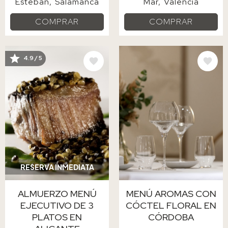
Esteban
Salamanca
Mar
Valencia
COMPRAR
COMPRAR
4.9 / 5
IMAGE
IMAGE
RESERVA INMEDIATA
ALMUERZO MENÚ
MENÚ AROMAS CON
EJECUTIVO DE 3
CÓCTEL FLORAL EN
PLATOS EN
CÓRDOBA