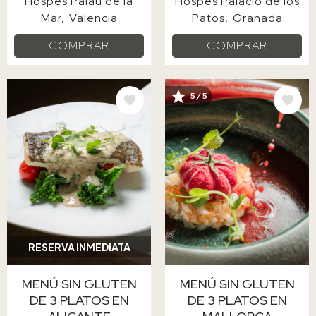
Hospes Palau de la
Hospes Palacio de los
Mar
Valencia
Patos
Granada
COMPRAR
COMPRAR
5 / 5
IMAGE
IMAGE
RESERVA INMEDIATA
MENÚ SIN GLUTEN
MENÚ SIN GLUTEN
DE 3 PLATOS EN
DE 3 PLATOS EN