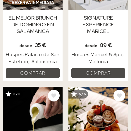
RESERVA INMEDIATA
EL MEJOR BRUNCH
SIGNATURE
DE DOMINGO EN
EXPERIENCE
SALAMANCA
MARICEL
35 €
89 €
desde
desde
Hospes Palacio de San
Hospes Maricel & Spa
Esteban
Salamanca
Mallorca
COMPRAR
COMPRAR
5 / 5
5 / 5
IMAGE
IMAGE