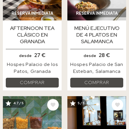
RESERVA INMEDIATA
RESERVA INMEDIATA
AFTERNOON TEA
MENÚ EJECUTIVO
CLÁSICO EN
DE 4 PLATOS EN
GRANADA
SALAMANCA
27 €
28 €
desde
desde
Hospes Palacio de los
Hospes Palacio de San
Patos
Granada
Esteban
Salamanca
COMPRAR
COMPRAR
4.7 / 5
5 / 5
IMAGE
IMAGE