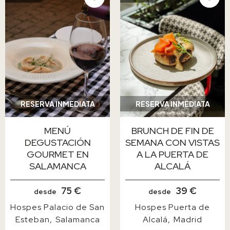
IMAGE
IMAGE
RESERVA INMEDIATA
RESERVA INMEDIATA
MENÚ
BRUNCH DE FIN DE
DEGUSTACIÓN
SEMANA CON VISTAS
GOURMET EN
A LA PUERTA DE
SALAMANCA
ALCALÁ
75 €
39 €
desde
desde
Hospes Palacio de San
Hospes Puerta de
Esteban
Salamanca
Alcalá
Madrid