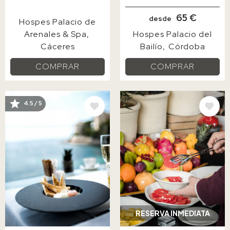
65 €
desde
Hospes Palacio de
Arenales & Spa
Hospes Palacio del
Cáceres
Bailío
Córdoba
COMPRAR
COMPRAR
4.5 / 5
IMAGE
IMAGE
RESERVA INMEDIATA