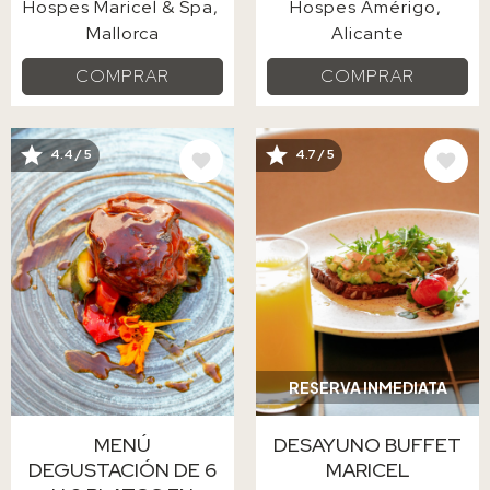
Hospes Maricel & Spa
Hospes Amérigo
Mallorca
Alicante
COMPRAR
COMPRAR
4.4 / 5
4.7 / 5
IMAGE
IMAGE
RESERVA INMEDIATA
MENÚ
DESAYUNO BUFFET
DEGUSTACIÓN DE 6
MARICEL