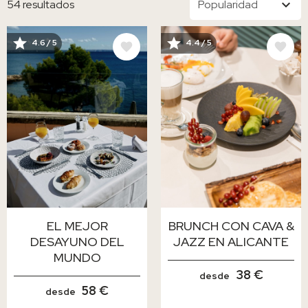
54 resultados
4.6 / 5
4.4 / 5
IMAGE
IMAGE
EL MEJOR
BRUNCH CON CAVA &
DESAYUNO DEL
JAZZ EN ALICANTE
MUNDO
38 €
desde
58 €
desde