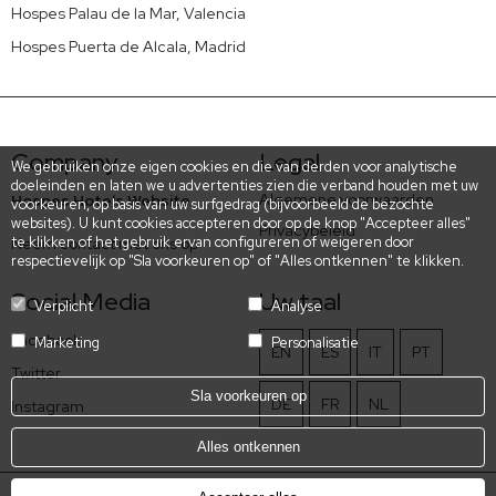
Hospes Palau de la Mar, Valencia
Hospes Puerta de Alcala, Madrid
Company
Legal
We gebruiken onze eigen cookies en die van derden voor analytische
doeleinden en laten we u advertenties zien die verband houden met uw
Algemene voorwaarden
Hospes Hotels Website
voorkeuren, op basis van uw surfgedrag (bijvoorbeeld de bezochte
websites). U kunt cookies accepteren door op de knop "Accepteer alles"
Privacybeleid
te klikken of het gebruik ervan configureren of weigeren door
Neem contact met ons op
respectievelijk op "Sla voorkeuren op" of "Alles ontkennen" te klikken.
Social Media
Uw taal
Verplicht
Analyse
Facebook
Marketing
Personalisatie
EN
ES
IT
PT
Twitter
Sla voorkeuren op
DE
FR
NL
Instagram
Alles ontkennen