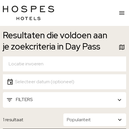
Overslaan
Resultaten die voldoen aan
naar
hoofdinhoud
je zoekcriteria in Day Pass
LOCATIE
Locatie
DATUM
Selecteer een datum
FILTERS
1 resultaat