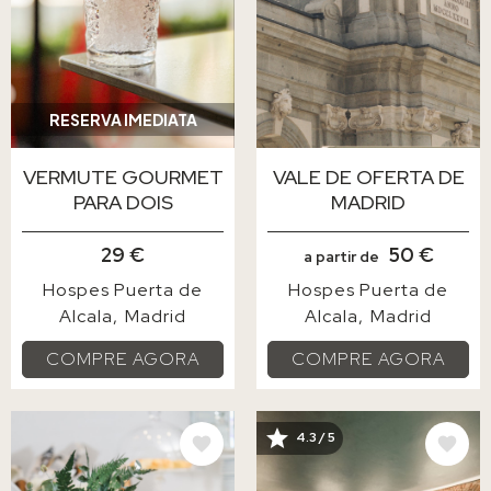
RESERVA IMEDIATA
VERMUTE GOURMET
VALE DE OFERTA DE
PARA DOIS
MADRID
29 €
50 €
a partir de
Hospes Puerta de
Hospes Puerta de
Alcala
Madrid
Alcala
Madrid
COMPRE AGORA
COMPRE AGORA
IMAGEM
IMAGEM
4.3 / 5