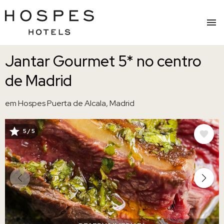
Saltar
Jantar Gourmet 5* no centro
para
o
de Madrid
conteúdo
principal
em Hospes Puerta de Alcala, Madrid
5 / 5
IMAGEM