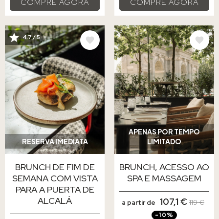
COMPRE AGORA
COMPRE AGORA
IMAGEM
IMAGEM
4.7 / 5
APENAS POR TEMPO
RESERVA IMEDIATA
LIMITADO
BRUNCH DE FIM DE
BRUNCH, ACESSO AO
SEMANA COM VISTA
SPA E MASSAGEM
PARA A PUERTA DE
ALCALÁ
107,1 €
a partir de
119 €
-10%