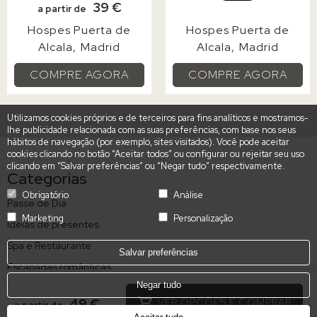
39 €
a partir de
Hospes Puerta de
Hospes Puerta de
Alcala
Madrid
Alcala
Madrid
COMPRE AGORA
COMPRE AGORA
Utilizamos cookies próprios e de terceiros para fins analíticos e mostramos-
lhe publicidade relacionada com as suas preferências, com base nos seus
hábitos de navegação (por exemplo, sites visitados). Você pode aceitar
cookies clicando no botão “Aceitar todos” ou configurar ou rejeitar seu uso
clicando em “Salvar preferências” ou “Negar tudo” respectivamente.
Categorias
Obrigatório
Análise
Passe de Dia
Marketing
Personalização
Ideias de presentes
Spa e Restaurante
Salvar preferências
Escapadas românticas
Negar tudo
Jantar
49 €
VER OPÇÕES E COMPRAR
a partir de