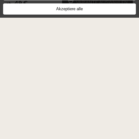
49 €
VARIANTE AUSWÄHLEN
ab
Hospes Palacio de San Esteban, Salamanca
Akzeptiere alle
Hospes Palacio del Bailío, Cordoba
Hospes Palau de la Mar, Valencia
Hospes Puerta de Alcala, Madrid
Firma
Rechtliches
Bedingungen und Konditionen
Hospes Hotels Website
Datenschutzbestimmungen
Kontakt
Social Media
Ihre Sprache
Facebook
EN
ES
IT
PT
Twitter
DE
FR
NL
Instagram