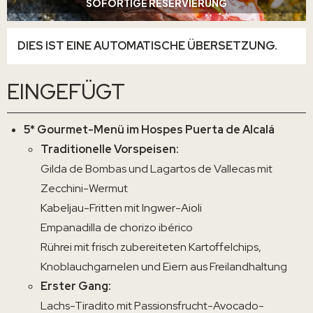
SOFORTIGE RESERVIERUNG
DIES IST EINE AUTOMATISCHE ÜBERSETZUNG.
EINGEFÜGT
5* Gourmet-Menü im Hospes Puerta de Alcalá
Traditionelle Vorspeisen:
Gilda de Bombas und Lagartos de Vallecas mit
Zecchini-Wermut
Kabeljau-Fritten mit Ingwer-Aioli
Empanadilla de chorizo ibérico
Rührei mit frisch zubereiteten Kartoffelchips,
Knoblauchgarnelen und Eiern aus Freilandhaltung
Erster Gang:
Lachs-Tiradito mit Passionsfrucht-Avocado-