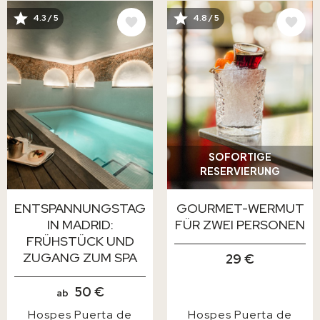
BILD
BILD
4.3 / 5
4.8 / 5
SOFORTIGE
RESERVIERUNG
ENTSPANNUNGSTAG
GOURMET-WERMUT
IN MADRID:
FÜR ZWEI PERSONEN
FRÜHSTÜCK UND
ZUGANG ZUM SPA
29 €
50 €
ab
Hospes Puerta de
Hospes Puerta de