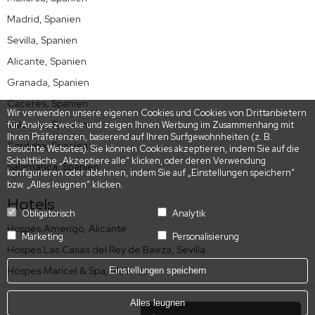
Madrid, Spanien
Sevilla, Spanien
Alicante, Spanien
Granada, Spanien
Caceres, Spanien
Wir verwenden unsere eigenen Cookies und Cookies von Drittanbietern
Valencia, Spanien
für Analysezwecke und zeigen Ihnen Werbung im Zusammenhang mit
Ihren Präferenzen, basierend auf Ihren Surfgewohnheiten (z. B.
Cordoba, Spanien
besuchte Websites). Sie können Cookies akzeptieren, indem Sie auf die
Schaltfläche „Akzeptiere alle“ klicken, oder deren Verwendung
Salamanca, Spanien
konfigurieren oder ablehnen, indem Sie auf „Einstellungen speichern“
bzw. „Alles leugnen“ klicken.
Hotels
Obligatorisch
Analytik
Hospes Amerigo, Alicante
Marketing
Personalisierung
Hospes Las Casas del Rey de Baeza, Sevilla
Hospes Maricel & Spa, Mallorca
Einstellungen speichern
Hospes Palacio de Arenales & Spa, Caceres
Alles leugnen
Hospes Palacio de los Patos, Granada