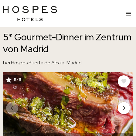
Direkt
5* Gourmet-Dinner im Zentrum
zum
Inhalt
von Madrid
bei Hospes Puerta de Alcala, Madrid
5 / 5
BILD