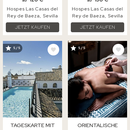
ab
ab
Hospes Las Casas del
Hospes Las Casas del
Rey de Baeza
Sevilla
Rey de Baeza
Sevilla
JETZT KAUFEN
JETZT KAUFEN
BILD
BILD
5 / 5
5 / 5
TAGESKARTE MIT
ORIENTALISCHE