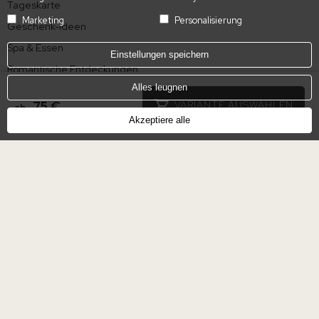
Tageskarte
Marketing
Personalisierung
Geschenk-Ideen
Spa & Essen
Einstellungen speichern
Romantische Entdeckungen
Alles leugnen
Essen
75 €
VARIANTE AUSWÄHLEN
ab
Akzeptiere alle
Standorte
Mallorca, Spanien
Madrid, Spanien
Sevilla, Spanien
Alicante, Spanien
Granada, Spanien
Caceres, Spanien
Valencia, Spanien
Cordoba, Spanien