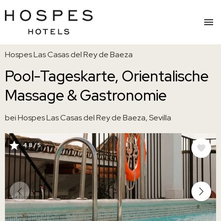
Direkt
Hospes Las Casas del Rey de Baeza
zum
Inhalt
Pool-Tageskarte, Orientalische
Massage & Gastronomie
bei Hospes Las Casas del Rey de Baeza, Sevilla
4.8 / 5
BILD