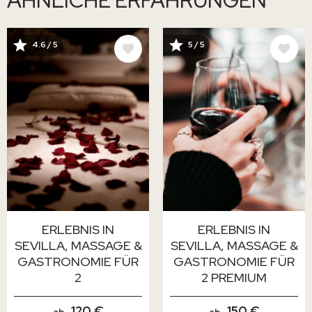
BILD
BILD
4.6 / 5
5 / 5
ERLEBNIS IN
ERLEBNIS IN
SEVILLA, MASSAGE &
SEVILLA, MASSAGE &
GASTRONOMIE FÜR
GASTRONOMIE FÜR
2
2 PREMIUM
120 €
150 €