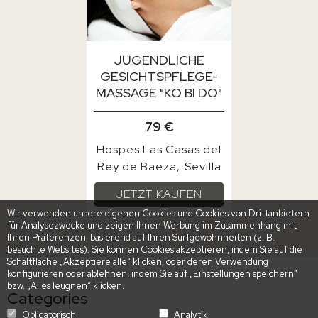
JUGENDLICHE
GESICHTSPFLEGE-
MASSAGE "KO BI DO"
79 €
Hospes Las Casas del
Rey de Baeza
Sevilla
JETZT KAUFEN
Wir verwenden unsere eigenen Cookies und Cookies von Drittanbietern
für Analysezwecke und zeigen Ihnen Werbung im Zusammenhang mit
Ihren Präferenzen, basierend auf Ihren Surfgewohnheiten (z. B.
besuchte Websites). Sie können Cookies akzeptieren, indem Sie auf die
Schaltfläche „Akzeptiere alle“ klicken, oder deren Verwendung
konfigurieren oder ablehnen, indem Sie auf „Einstellungen speichern“
bzw. „Alles leugnen“ klicken.
Categories
Obligatorisch
Analytik