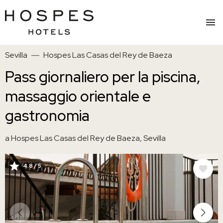
Salta
Sevilla
Hospes Las Casas del Rey de Baeza
al
contenuto
Pass giornaliero per la piscina,
principale
massaggio orientale e
gastronomia
a Hospes Las Casas del Rey de Baeza, Sevilla
4.8 / 5
IMMAGINE