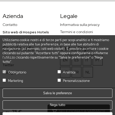
Azienda
Legale
Contatto
Informativa sulla privacy
Termini e condizioni
Sito web di Hospes Hotels
Utilizziamo cookie nostri e di terze parti per scopi analitici e ti mostriamo
pubblicità relativa alle tue preferenze, in base alle tue abitudini di
Social media
La tua lingua
navigazione (ad esempio, i siti web visitati). È possibile accettare i cookie
cliccando sul pulsante "Accettare tutti" oppure configurarne o rifiutarne
Facebook
l'utilizzo cliccando rispettivamente su "Salva le preferenze" o "Nega
EN
ES
IT
PT
tutto".
Twitter
DE
FR
NL
Obbligatorio
Analitica
Instagram
Marketing
Personalizzazione
Salva le preferenze
Nega tutto
75 €
SELEZIONA LA VARIANTE
da