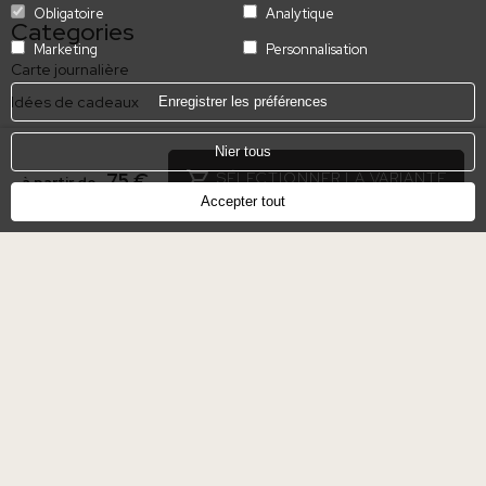
Obligatoire
Analytique
Categories
Marketing
Personnalisation
Carte journalière
Idées de cadeaux
Enregistrer les préférences
Spa et restauration
Nier tous
Escapades romantiques
75 €
SÉLECTIONNER LA VARIANTE
à partir de
Restauration
Accepter tout
Sites
Majorque, Espagne
Madrid, Espagne
Séville, Espagne
Alicante, Espagne
Grenade, Espagne
Caceres, Espagne