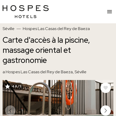
Aller
Séville
Hospes Las Casas del Rey de Baeza
au
contenu
Carte d'accès à la piscine,
principal
massage oriental et
gastronomie
a Hospes Las Casas del Rey de Baeza, Séville
4.8 / 5
IMAGE