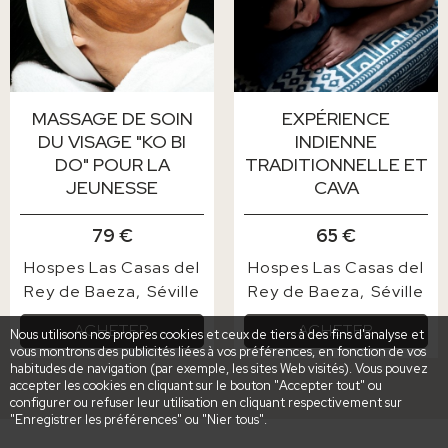
MASSAGE DE SOIN
EXPÉRIENCE
DU VISAGE "KO BI
INDIENNE
DO" POUR LA
TRADITIONNELLE ET
JEUNESSE
CAVA
79 €
65 €
Hospes Las Casas del
Hospes Las Casas del
Rey de Baeza
Séville
Rey de Baeza
Séville
ACHETER
ACHETER
Nous utilisons nos propres cookies et ceux de tiers à des fins d'analyse et
vous montrons des publicités liées à vos préférences, en fonction de vos
habitudes de navigation (par exemple, les sites Web visités). Vous pouvez
accepter les cookies en cliquant sur le bouton "Accepter tout" ou
configurer ou refuser leur utilisation en cliquant respectivement sur
"Enregistrer les préférences" ou "Nier tous".