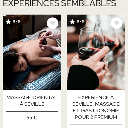
EXPÉRIENCES SEMBLABLES
IMAGE
IMAGE
5 / 5
5 / 5
MASSAGE ORIENTAL
EXPÉRIENCE À
À SÉVILLE
SÉVILLE, MASSAGE
ET GASTRONOMIE
POUR 2 PREMIUM
55 €