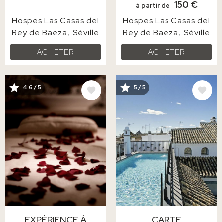
150 €
à partir de
Hospes Las Casas del
Hospes Las Casas del
Rey de Baeza
Séville
Rey de Baeza
Séville
ACHETER
ACHETER
IMAGE
IMAGE
4.6 / 5
5 / 5
EXPÉRIENCE À
CARTE