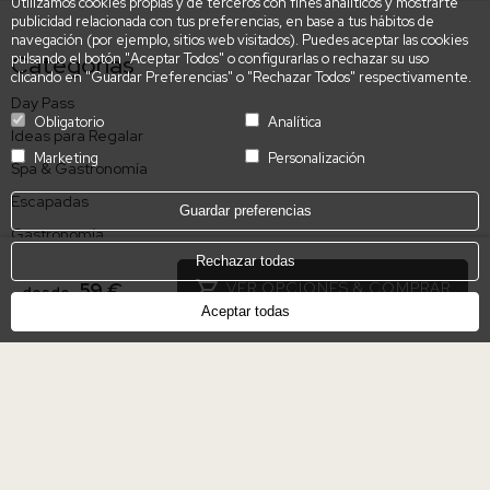
Utilizamos cookies propias y de terceros con fines analíticos y mostrarte
publicidad relacionada con tus preferencias, en base a tus hábitos de
navegación (por ejemplo, sitios web visitados). Puedes aceptar las cookies
pulsando el botón "Aceptar Todos" o configurarlas o rechazar su uso
Categorías
clicando en "Guardar Preferencias" o "Rechazar Todos" respectivamente.
Day Pass
Obligatorio
Analítica
Ideas para Regalar
Marketing
Personalización
Spa & Gastronomía
Escapadas
Guardar preferencias
Gastronomía
Rechazar todas
Destinos
59 €
VER OPCIONES & COMPRAR
desde
Aceptar todas
Mallorca, España
Madrid, España
Sevilla, España
Alicante, España
Granada, España