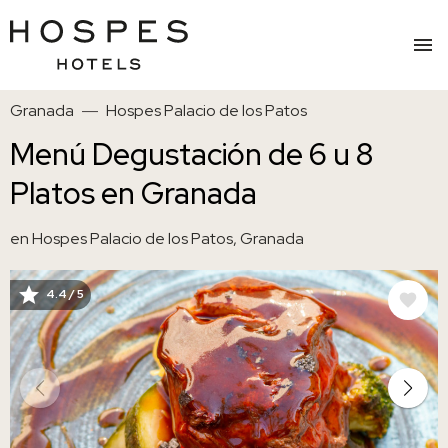
Pasar
Granada
Hospes Palacio de los Patos
al
contenido
Menú Degustación de 6 u 8
principal
Platos en Granada
en Hospes Palacio de los Patos, Granada
4.4 / 5
IMAGE