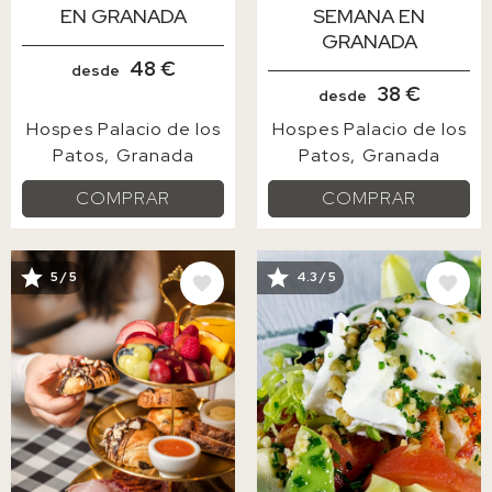
EN GRANADA
SEMANA EN
GRANADA
48 €
desde
38 €
desde
Hospes Palacio de los
Hospes Palacio de los
Patos
Granada
Patos
Granada
COMPRAR
COMPRAR
IMAGE
IMAGE
5 / 5
4.3 / 5