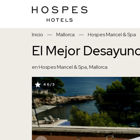
Pasar
Inicio
Mallorca
Hospes Maricel & Spa
al
contenido
El Mejor Desayun
principal
en Hospes Maricel & Spa, Mallorca
4.6 / 5
IMAGE