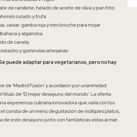
e de ramillete, helado de aceite de oliva y pan frito
honés curado y trufa
, caviar, gamba roja y mini brioche para mojar
lbahaca y algarroba
lado de canela
 pistacho y gominolas artesanas
Se puede adaptar para vegetarianos, pero no hay
bre de 'Madrid Fusión' y acordaron por unanimidad
 título de 'El mejor desayuno del mundo'. La oferta
na experiencia culinaria innovadora que varía con los
cel consta de un menú degustación de múltiples platos,
a de este desayuno junto con fantásticas vistas al mar.