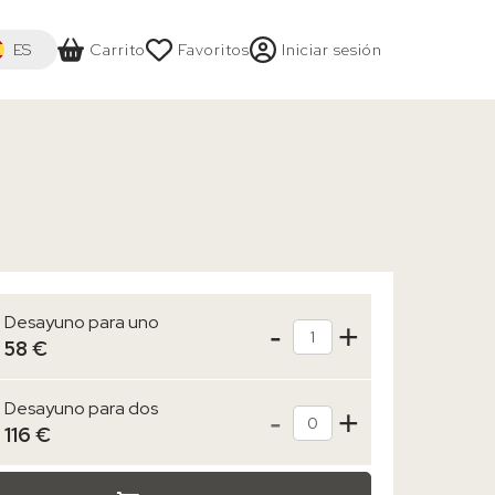
ct your language
ES
Carrito
Favoritos
Iniciar sesión
AGE
Desayuno para uno
-
+
Cant.
58 €
Desayuno para dos
-
+
Cant.
116 €