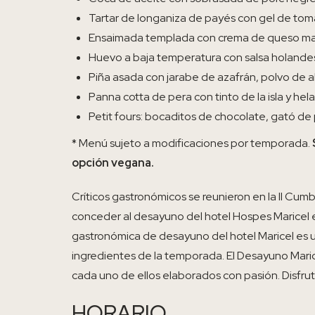
Tartar de longaniza de payés con gel de tomat
Ensaimada templada con crema de queso ma
Huevo a baja temperatura con salsa holandesa
Piña asada con jarabe de azafrán, polvo de a
Panna cotta de pera con tinto de la isla y he
Petit fours: bocaditos de chocolate, gató de
* Menú sujeto a modificaciones por temporada.
opción vegana.
Críticos gastronómicos se reunieron en la II Cum
conceder al desayuno del hotel Hospes Maricel el
gastronómica de desayuno del hotel Maricel es u
ingredientes de la temporada. El Desayuno Mari
cada uno de ellos elaborados con pasión. Disfrut
HORARIO