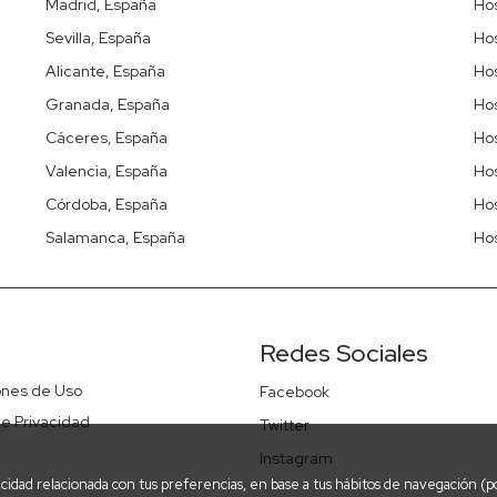
Madrid, España
Hos
Sevilla, España
Hos
Alicante, España
Ho
Granada, España
Hos
Cáceres, España
Ho
Valencia, España
Hos
Córdoba, España
Hos
Salamanca, España
Hos
Redes Sociales
ones de Uso
Facebook
 de Privacidad
Twitter
Instagram
icidad relacionada con tus preferencias, en base a tus hábitos de navegación (po