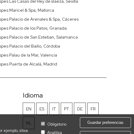
pes Las Casas del Rey de Baeza, Sevilla
pes Maricel & Spa, Mallorca
spes Palacio de Arenales & Spa, Cáceres
pes Palacio de los Patos, Granada
spes Palacio de San Esteban, Salamanca
pes Palacio del Bailío, Córdoba
pes Palau de la Mar, Valencia
pes Puerta de Alcalá, Madrid
Idioma
EN
ES
IT
PT
DE
FR
NL
Guardar preferencias
Obligatorio
r ejemplo, sitios
Analítica