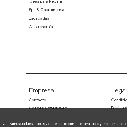
Ideas para Regalar
Spa & Gastronomía
Escapadas
Gastronomía
Empresa
Legal
Contacto
Condici
Política
Hospes Hotels Web
Utilizamos cookies propias y de terceros con fines analíticos y mostrarte publ