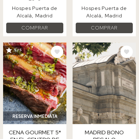
Hospes Puerta de
Hospes Puerta de
Alcalá
Madrid
Alcalá
Madrid
COMPRAR
COMPRAR
IMAGE
IMAGE
5 / 5
RESERVA INMEDIATA
CENA GOURMET 5*
MADRID BONO