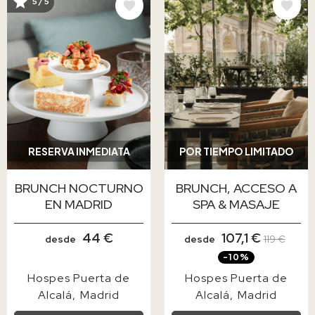
IMAGE
IMAGE
5 / 5
RESERVA INMEDIATA
POR TIEMPO LIMITADO
BRUNCH NOCTURNO
BRUNCH, ACCESO A
EN MADRID
SPA & MASAJE
44 €
107,1 €
desde
desde
119 €
-10%
Hospes Puerta de
Hospes Puerta de
Alcalá
Madrid
Alcalá
Madrid