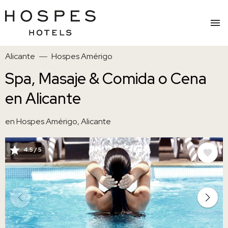
Pasar
Alicante
Hospes Amérigo
al
contenido
Spa, Masaje & Comida o Cena
principal
en Alicante
en Hospes Amérigo, Alicante
4.5 / 5
IMAGE