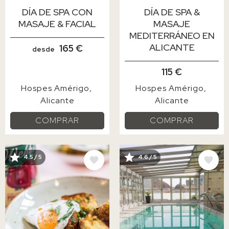
DÍA DE SPA CON
DÍA DE SPA &
MASAJE & FACIAL
MASAJE
MEDITERRÁNEO EN
ALICANTE
165 €
desde
115 €
Hospes Amérigo
Hospes Amérigo
Alicante
Alicante
COMPRAR
COMPRAR
IMAGE
IMAGE
4.5 / 5
4.6 / 5