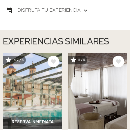
DISFRUTA TU EXPERIENCIA
EXPERIENCIAS SIMILARES
IMAGE
IMAGE
4.7 / 5
5 / 5
RESERVA INMEDIATA