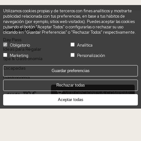
Utilizamos cookies propias y de terceros con fines analíticos y mostrarte
publicidad relacionada con tus preferencias, en base a tus hábitos de
navegación (por ejemplo, sitios web visitados). Puedes aceptar las cookies
pulsando el botón "Aceptar Todos" o configurarlas o rechazar su uso
Categorías
clicando en "Guardar Preferencias" o "Rechazar Todos" respectivamente.
Day Pass
Obligatorio
Analítica
Ideas para Regalar
Marketing
Personalización
Spa & Gastronomía
Escapadas
Guardar preferencias
Gastronomía
Rechazar todas
Destinos
110 €
VER OPCIONES & COMPRAR
desde
Aceptar todas
Mallorca, España
Madrid, España
Sevilla, España
Alicante, España