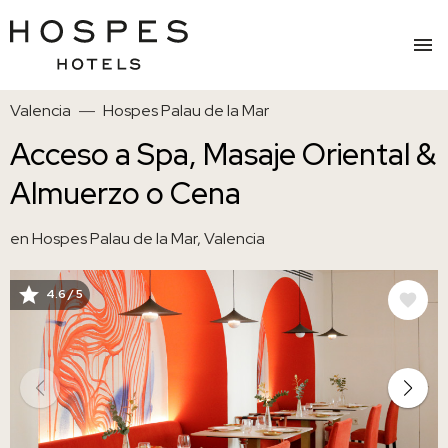
Pasar
Valencia
Hospes Palau de la Mar
al
contenido
Acceso a Spa, Masaje Oriental &
principal
Almuerzo o Cena
en Hospes Palau de la Mar, Valencia
4.6 / 5
IMAGE