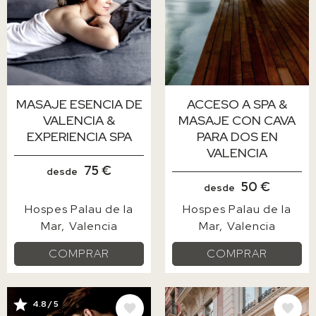
MASAJE ESENCIA DE
ACCESO A SPA &
VALENCIA &
MASAJE CON CAVA
EXPERIENCIA SPA
PARA DOS EN
VALENCIA
75 €
desde
50 €
desde
Hospes Palau de la
Hospes Palau de la
Mar
Valencia
Mar
Valencia
COMPRAR
COMPRAR
IMAGE
IMAGE
4.8 / 5