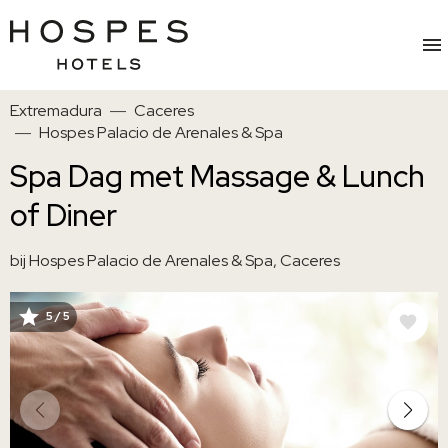
Overslaan
Extremadura
Caceres
naar
Hospes Palacio de Arenales & Spa
hoofdinhoud
Spa Dag met Massage & Lunch
of Diner
bij Hospes Palacio de Arenales & Spa, Caceres
5 / 5
AFBEELDING