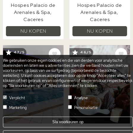
Hospes Palacio de
Hospes Palacio de
Arenales & Spa
Arenales & Spa
Caceres
Caceres
NU KOPEN
NU KOPEN
AFBEELDING
AFBEELDING
4.7 / 5
4.6 / 5
We gebruiken onze eigen cookies en die van derden voor analytische
doeleinden en laten we u advertenties zien die verband houden met uw
voorkeuren, op basis van uw surfgedrag (bijvoorbeeld de bezochte
websites). U kunt cookies accepteren door op de knop "Accepteer alles" te
klikken of het gebruik ervan configureren of weigeren door respectievelijk
op "Sla voorkeuren op" of "Alles ontkennen" te klikken.
Verplicht
Analyse
Marketing
Personalisatie
Sla voorkeuren op
SPA-ERVARING IN
BRUNCH MET