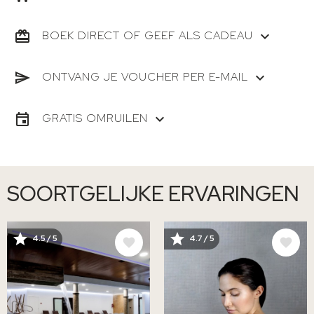
BOEK DIRECT OF GEEF ALS CADEAU
ONTVANG JE VOUCHER PER E-MAIL
GRATIS OMRUILEN
SOORTGELIJKE ERVARINGEN
AFBEELDING
AFBEELDING
4.5 / 5
4.7 / 5