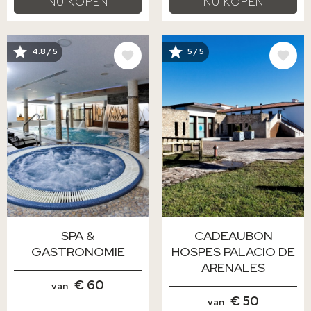
NU KOPEN
NU KOPEN
AFBEELDING
AFBEELDING
4.8 / 5
5 / 5
SPA &
CADEAUBON
GASTRONOMIE
HOSPES PALACIO DE
ARENALES
€ 60
van
€ 50
van